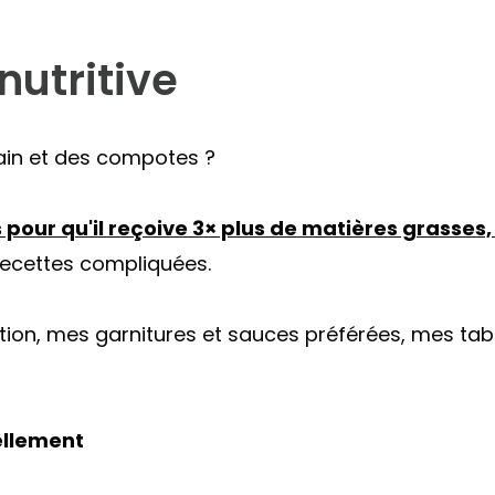
 nutritive
ain et des compotes ?
our qu'il reçoive 3× plus de matières grasses, 
recettes compliquées.
ition, mes garnitures et sauces préférées, mes tab
ellement